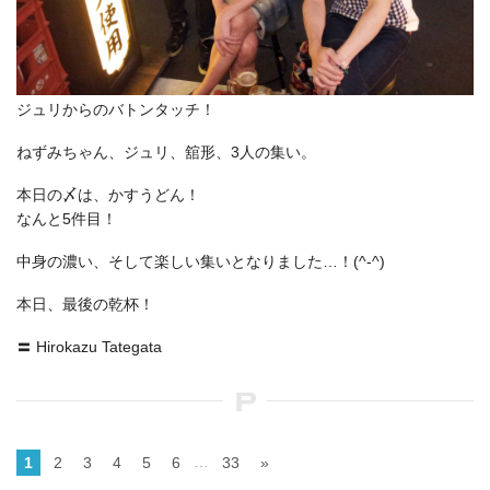
ジュリからのバトンタッチ！
ねずみちゃん、ジュリ、舘形、3人の集い。
本日の〆は、かすうどん！
なんと5件目！
中身の濃い、そして楽しい集いとなりました…！(^-^)
本日、最後の乾杯！
〓 Hirokazu Tategata
…
1
2
3
4
5
6
33
»