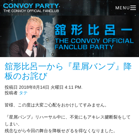
舘形比呂一から『星屑バンプ』降
板のお詫び
投稿日 2018年8月14日 火曜日 4:11 PM.
投稿者
タテ
皆様、この度は大変ご心配をおかけしてすみません。
『星屑バンプ』リハーサル中に、不覚にもアキレス腱断裂をして
しまい、
残念ながら今回の舞台を降板せざるを得なくなりました。