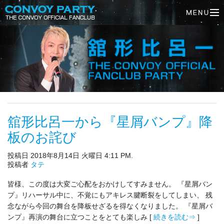
舘形比呂一から『星屑バンプ』降
板のお詫び
投稿日 2018年8月14日 火曜日 4:11 PM.
投稿者
タテ
皆様、この度は大変ご心配をおかけしてすみません。 『星屑バン
プ』リハーサル中に、不覚にもアキレス腱断裂をしてしまい、 残
念ながら今回の舞台を降板せざるを得なくなりました。 『星屑バ
ンプ』再演の舞台に立つことをとても楽しみ [
続きを読む⇒
]