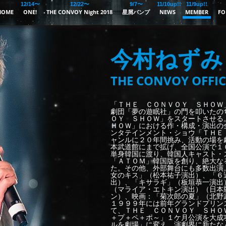
12/14〜
12/22〜
9/7〜
11/10up!!
11/9up!!
HOME
ONE!
THE CONVOY Night 2018
星屑バンプ
NEWS
MEMBER
FO
今村ねずみ
THE CONVOY OFFIC
「ＴＨＥ ＣＯＮＶＯＹ ＳＨＯＷ
劇団「夢の遊眠社」の門を叩いたの
ＯＹ ＳＨＯＷ」をスタートさせる
ＨＯＷ」における作・構成・演出の
ンタテインメント・ショウ「ＴＨＥ
ャンルに２０年間挑み、活動の場を
本武道館にまで拡げ、全国公演で１
単身韓国に渡り、韓国人キャスト・
「ＡＴＯＭ」韓国版を創り、絶大な
た。その他、外部舞台にも多数出演
女のキス」（松本祐子演出）、「６
出）、「キサラギ」（板垣恭一演出
（マライア・エトキン演出）（日本
ン）、映画：「菊次郎の夏」（北野
１９９９年には前年グランドプリン
て、ＴＨＥ ＣＯＮＶＯＹ ＳＨＯ
＋プ＋ペ＋ポ～」１ケ月公演を大成
ルを劇場」に変え、演劇界に新たな