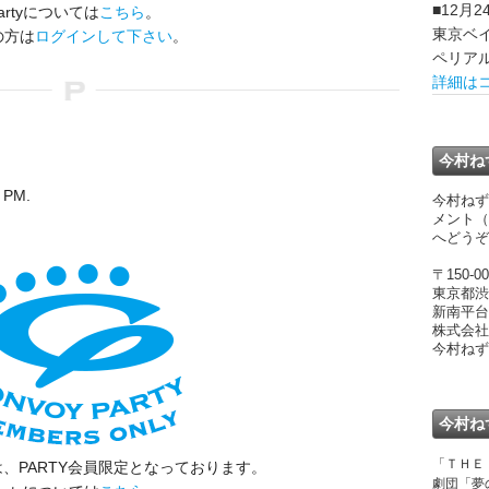
■12月
artyについては
こちら
。
東京ベ
の方は
ログインして下さい
。
ペリア
詳細は
]
今村ね
 PM.
今村ねず
メント（
へどうぞ
〒150-00
東京都渋
新南平台
株式会社
今村ねず
今村ね
「ＴＨＥ
、PARTY会員限定となっております。
劇団「夢