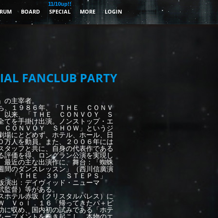
11/10up!!
RUM
BOARD
SPECIAL
MORE
LOGIN
IAL FANCLUB PARTY
」の主宰者。
ち、１９８６年、「ＴＨＥ ＣＯＮＶ
。以来、「ＴＨＥ ＣＯＮＶＯＹ Ｓ
全てを手掛け出演。ノンストップ・エ
 ＣＯＮＶＯＹ ＳＨＯＷ」というジ
劇場にとどめず、ホテル、ホール、日
０万人を動員。また、２００６年には
スタッフと共に、自身の代表作である
る評価を得、ロングラン公演を実現し
。最近の主な出演作に、舞台：「蜘蛛
週間のダンスレッスン」（西川信廣演
）、「ＴＨＥ ３９ ＳＴＥＰＳ」
版演出：デイヴィッド・ニューマ
武監督）等がある。
スホテル赤坂（クリスタルパレス）に
Ｗ Ｖｏｌ．１６「帰ってきたパ＋ピ
功に収め、国内初の試みである「ホテ
ムーブメントを巻き起こし、本物のエ