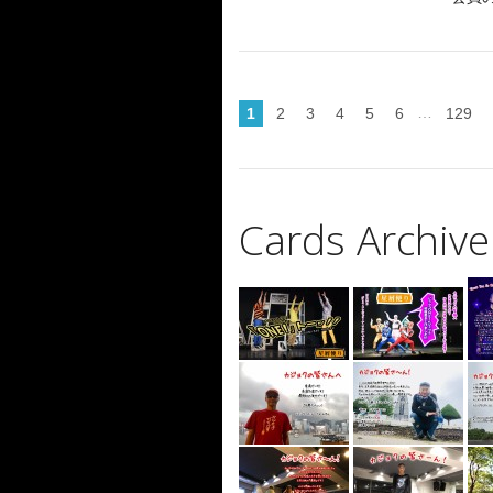
…
1
2
3
4
5
6
129
Cards Archive