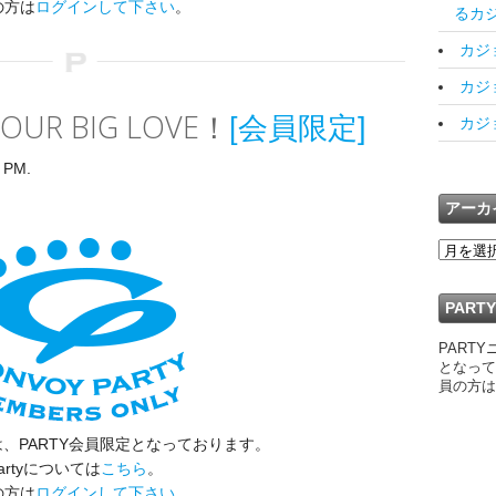
の方は
ログインして下さい
。
るカジ
カジョ
カジョ
YOUR BIG LOVE！
[会員限定]
カジョ
 PM.
アーカ
PAR
PART
となって
員の方は
、PARTY会員限定となっております。
artyについては
こちら
。
の方は
ログインして下さい
。