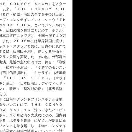
ＨＥ ＣＯＮＶＯＹ ＳＨＯＷ」をスター
。以来、「ＴＨＥ ＣＯＮＶＯＹ ＳＨＯ
ける作・構成・演出の全てを手掛け出演。
ップ・エンタテインメント・ショウ「ＴＨ
ＮＶＯＹ ＳＨＯＷ」というジャンルに２
み、活動の場を劇場にとどめず、ホテル、
日本武道館にまで拡げ、全国公演で１０万
。また、２００６年には単身韓国に渡り、
ャスト・スタッフと共に、自身の代表作で
ＴＯＭ」韓国版を創り、絶大なる評価を
グラン公演を実現した。その他、外部舞台
出演。最近の主な出演作に、舞台：「蜘蛛
」（松本祐子演出）、「６週間のダンスレ
（西川信廣演出）、「キサラギ」（板垣恭
、「ＴＨＥ ３９ ＳＴＥＰＳ」（マライ
キン演出）（日本版演出：デイヴィッド・
ン）、映画：「菊次郎の夏」（北野武監
ある。
年には前年グランドプリンスホテル赤坂
タルパレス）にて、ＴＨＥ ＣＯＮＶＯ
ＯＷ Ｖｏｌ．１６「帰ってきたパ＋ピ＋
ポ～」１ケ月公演を大成功に収め、国内初
ある「ホテルを劇場」に変え、演劇界に新
ブメントを巻き起こし、本物のエンタテイ
を追及する期待の演劇人ということに対