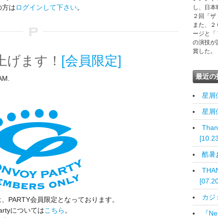
の方は
ログインして下さい
。
し、日本
２回「ザ
また、２
ージと「
の演技が
賞した。
上げます！
[会員限定]
最近の
AM.
星屑便り
星屑便り
Than
[10.2
酷暑お
THA
[07.2
カジョ
、PARTY会員限定となっております。
artyについては
こちら
。
『Ne