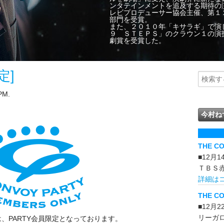
ンタテインメントを追及する期待の
レビプロデューサー協会主催、第１
部門を受賞。
また、２０１０年「キサラギ」で演
９ ＳＴＥＰＳ」のクラウン１の演
劇賞を受賞した。
定]
PM.
今村ね
THE C
■12月
ＴＢＳ
詳細は
THE CO
■12月
リーガ
、PARTY会員限定となっております。