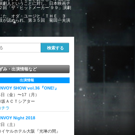
演劇人ということに対し、日本映画テ
２回「ザ・ヒットメーカー‘９９」演劇
じた、オダ・ユージと「ＴＨＥ ３
技が認められ、第３５回 菊田一夫演
ずみ・出演情報など
出演情報
ONVOY SHOW vol.36『ONE!』
14日（金）〜17（月）
赤坂ＡＣＴシアター
コチラ
NVOY Night 2018
22日（土）
ロイヤルホテル大阪『光琳の間』