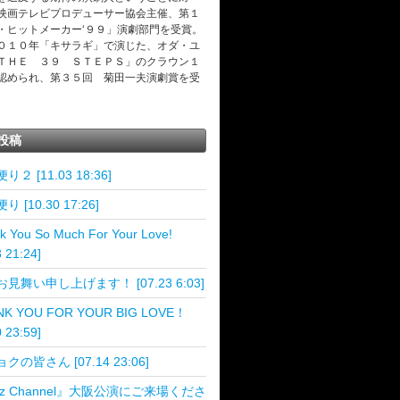
映画テレビプロデューサー協会主催、第１
・ヒットメーカー‘９９」演劇部門を受賞。
０１０年「キサラギ」で演じた、オダ・ユ
ＴＨＥ ３９ ＳＴＥＰＳ」のクラウン１
認められ、第３５回 菊田一夫演劇賞を受
投稿
２ [11.03 18:36]
 [10.30 17:26]
k You So Much For Your Love!
3 21:24]
見舞い申し上げます！ [07.23 6:03]
NK YOU FOR YOUR BIG LOVE！
0 23:59]
クの皆さん [07.14 23:06]
z Channel』大阪公演にご来場くださ