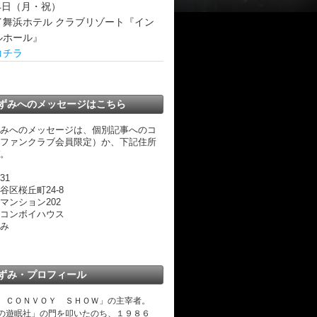
24日（月・祝）
イ舞浜ホテル クラブリゾート『イン
ルホール』
コチラ
ずみへのメッセージはこちら
みへのメッセージは、個別記事へのコ
ファンクラブ会員限定）か、下記住所
。
31
谷区桜丘町24-8
マンション202
コンボイハウス
み
ずみ・プロフィール
 ＣＯＮＶＯＹ ＳＨＯＷ」の主宰者。
の遊眠社」の門を叩いたのち、１９８６