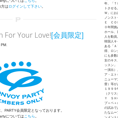
artyについては
こちら
。
年、「Ｔ
の方は
ログインして下さい
。
トさせる
Ｗ」にお
ノンスト
Ｅ ＣＯ
０年間挑
 For Your Love!
ホール、
[会員限定]
人を動員
韓国人キ
 PM.
ある「Ａ
得、ロン
にも多数
女のキス
ッスン」
一演出）
ア・エト
ニューマ
督）等が
１９９９
（クリス
Ｙ ＳＨ
プ＋ペ＋
の試みで
、PARTY会員限定となっております。
たなムー
artyについては
こちら
。
ンメント