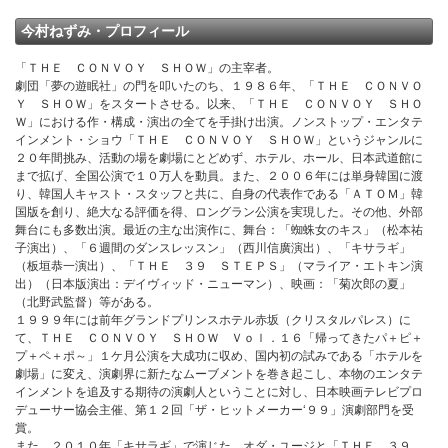
今村ねずみ・プロフィール
「ＴＨＥ ＣＯＮＶＯＹ ＳＨＯＷ」の主宰者。
劇団「夢の遊眠社」の門を叩いたのち、１９８６年、「ＴＨＥ ＣＯＮＶＯ
Ｙ ＳＨＯＷ」をスタートさせる。以来、「ＴＨＥ ＣＯＮＶＯＹ ＳＨＯ
Ｗ」における作・構成・演出の全てを手掛け出演。ノンストップ・エンタテ
インメント・ショウ「ＴＨＥ ＣＯＮＶＯＹ ＳＨＯＷ」というジャンルに
２０年間挑み、活動の場を劇場にとどめず、ホテル、ホール、日本武道館に
まで拡げ、全国公演で１０万人を動員。また、２００６年には単身韓国に渡
り、韓国人キャスト・スタッフと共に、自身の代表作である「ＡＴＯＭ」韓
国版を創り、絶大なる評価を得、ロングラン公演を実現した。その他、外部
舞台にも多数出演。最近の主な出演作に、舞台：「蜘蛛女のキス」（松本祐
子演出）、「６週間のダンスレッスン」（西川信廣演出）、「キサラギ」
（板垣恭一演出）、「ＴＨＥ ３９ ＳＴＥＰＳ」（マライア・エトキン演
出）（日本版演出：デイヴィッド・ニューマン）、映画：「菊次郎の夏」
（北野武監督）等がある。
１９９９年には前年グランドプリンスホテル赤坂（クリスタルパレス）に
て、ＴＨＥ ＣＯＮＶＯＹ ＳＨＯＷ Ｖｏｌ．１６「帰ってきたパ＋ピ＋
プ＋ペ＋ポ～」１ケ月公演を大成功に収め、国内初の試みである「ホテルを
劇場」に変え、演劇界に新たなムーブメントを巻き起こし、本物のエンタテ
インメントを追及する期待の演劇人ということに対し、日本映画テレビプロ
デューサー協会主催、第１２回「ザ・ヒットメーカー‘９９」演劇部門を受
賞。
また、２０１０年「キサラギ」で演じた、オダ・ユージと「ＴＨＥ ３９