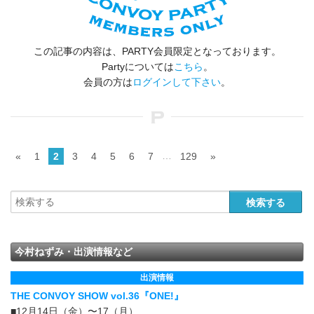
この記事の内容は、PARTY会員限定となっております。
Partyについては
こちら
。
会員の方は
ログインして下さい
。
…
«
1
2
3
4
5
6
7
129
»
今村ねずみ・出演情報など
出演情報
THE CONVOY SHOW vol.36『ONE!』
■12月14日（金）〜17（月）