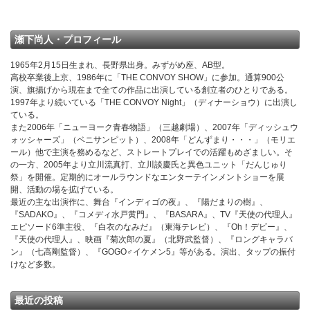
瀬下尚人・プロフィール
1965年2月15日生まれ、長野県出身。みずがめ座、AB型。
高校卒業後上京、1986年に「THE CONVOY SHOW」に参加。通算900公
演、旗揚げから現在まで全ての作品に出演している創立者のひとりである。
1997年より続いている「THE CONVOY Night」（ディナーショウ）に出演し
ている。
また2006年「ニューヨーク青春物語」（三越劇場）、2007年「ディッシュウ
ォッシャーズ」（ベニサンピット）、2008年「どんずまり・・・」（モリエ
ール）他で主演を務めるなど、ストレートプレイでの活躍もめざましい。そ
の一方、2005年より立川流真打、立川談慶氏と異色ユニット「だんじゅり
祭」を開催。定期的にオールラウンドなエンターテインメントショーを展
開、活動の場を拡げている。
最近の主な出演作に、舞台『インディゴの夜』、『陽だまりの樹』、
『SADAKO』、『コメディ水戸黄門』、『BASARA』、TV『天使の代理人』
エピソード6準主役、『白衣のなみだ』（東海テレビ）、『Oh！デビー』、
『天使の代理人』、映画『菊次郎の夏』（北野武監督）、『ロングキャラバ
ン』（七高剛監督）、『GOGO♂イケメン5』等がある。演出、タップの振付
けなど多数。
最近の投稿