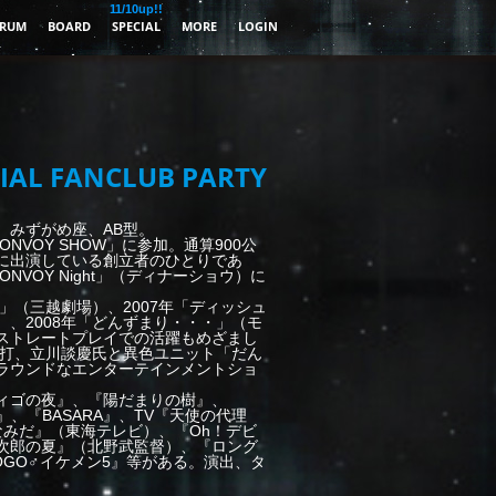
11/10up!!
RUM
BOARD
SPECIAL
MORE
LOGIN
IAL FANCLUB PARTY
身。みずがめ座、AB型。
ONVOY SHOW」に参加。通算900公
に出演している創立者のひとりであ
ONVOY Night」（ディナーショウ）に
」（三越劇場）、2007年「ディッシュ
、2008年「どんずまり・・・」（モ
ストレートプレイでの活躍もめざまし
真打、立川談慶氏と異色ユニット「だん
ラウンドなエンターテインメントショ
ィゴの夜』、『陽だまりの樹』、
』、『BASARA』、TV『天使の代理
なみだ』（東海テレビ）、『Oh！デビ
次郎の夏』（北野武監督）、『ロング
GO♂イケメン5』等がある。演出、タ