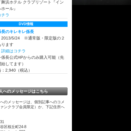
イ舞浜ホテル クラブリゾート『イン
ルホール』
コチラ
DVD情報
係長のキレキレ係長
2013/5/24 ※通常版・限定版の２
あります
版
詳細はコチラ
レ係長公式HPからのみ購入可能（先
開始してます）
：2,940（税込）
人へのメッセージはこちら
へのメッセージは、個別記事へのコメ
ァンクラブ会員限定）か、下記住所へ
31
谷区桜丘町24-8