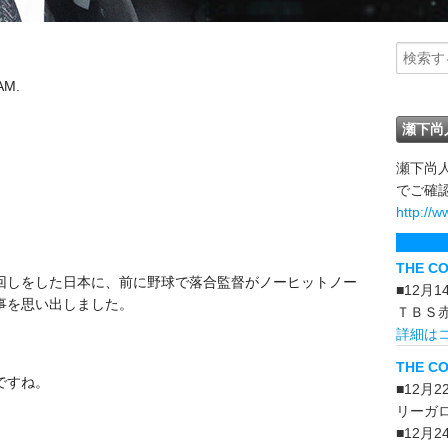
AM.
瀬下尚
瀬下尚
でご確
http://w
THE C
回しをした日本に、前に野球で落合監督がノーヒットノー
■12月
事を思い出しました。
ＴＢＳ
詳細は
THE CO
ですね。
■12月
リーガ
■12月