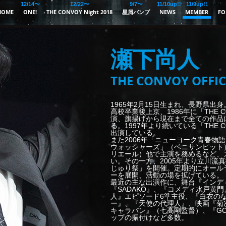
12/14〜
12/22〜
9/7〜
11/10up!!
11/9up!!
HOME
ONE!
THE CONVOY Night 2018
星屑バンプ
NEWS
MEMBER
FO
瀬下尚人
THE CONVOY OFFIC
1965年2月15日生まれ、長野県出
高校卒業後上京、1986年に「THE C
演、旗揚げから現在まで全ての作品
る。1997年より続いている「THE C
出演している。
また2006年「ニューヨーク青春物語
ウォッシャーズ」（ベニサンピット）
リエール）他で主演を務めるなど、
い。その一方、2005年より立川流
じゅり祭」を開催。定期的にオール
ーを展開、活動の場を拡げている。
最近の主な出演作に、舞台『インデ
『SADAKO』、『コメディ水戸黄門
人』エピソード6準主役、『白衣の
ー』、『天使の代理人』、映画『菊
キャラバン』（七高剛監督）、『GO
ップの振付けなど多数。