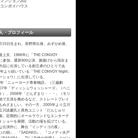
マンション202
コンボイハウス
人・プロフィール
年2月15日生まれ、長野県出身。みずがめ座、
上京、1986年に「THE CONVOY
」に参加。通算900公演、旗揚げから現在ま
作品に出演している創立者のひとりであ
7年より続いている「THE CONVOY Night」
ーショウ）に出演している。
06年「ニューヨーク青春物語」（三越劇
007年「ディッシュウォッシャーズ」（ベニ
ト）、2008年「どんずまり・・・」（モリ
他で主演を務めるなど、ストレートプレイ
もめざましい。その一方、2005年より立川
立川談慶氏と異色ユニット「だんじゅり
催。定期的にオールラウンドなエンターテ
トショーを展開、活動の場を拡げている。
な出演作に、舞台『インディゴの夜』、
りの樹』、『SADAKO』、『コメディ水戸