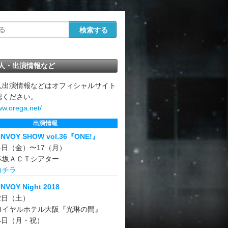
人・出演情報など
人出演情報などはオフィシャルサイト
認ください。
ww.orega.net/
出演情報
ONVOY SHOW vol.36『ONE!』
14日（金）〜17（月）
赤坂ＡＣＴシアター
コチラ
NVOY Night 2018
22日（土）
ロイヤルホテル大阪『光琳の間』
24日（月・祝）