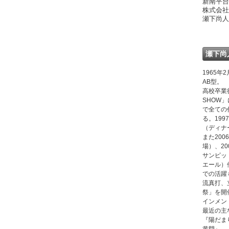
新南平台
株式会社
瀬下尚人
瀬下尚
1965
AB型。
高校卒業後
SHOW
で全ての
る。199
（ディナ
また20
場）、2
サンピッ
エール）
での活躍
流真打、
祭」を開
インメン
最近の主
『陽だま