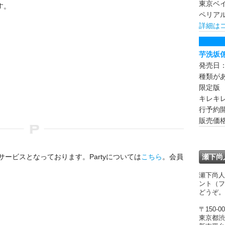
東京ベ
す。
ペリア
詳細は
芋洗坂
発売日：
種類が
限定
キレキ
行予約
販売価格
サービスとなっております。Partyについては
こちら
。会員
瀬下尚
瀬下尚人
ント（フ
どうぞ。
〒150-00
東京都渋