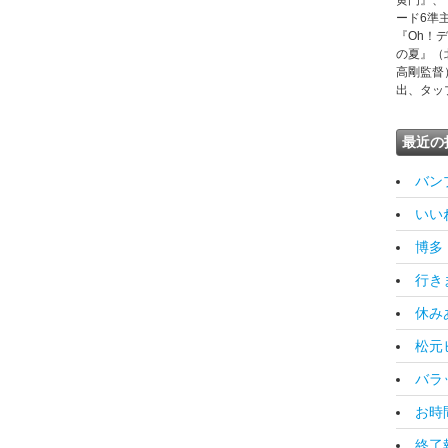
黄門』、
ード6準
『Oh！
の夏』（
高剛監督
出、タッ
最近の
バンプ
いいね！
博多 [
行きます
休みあけ
松元ヒ
バラッ
お時間
終了報告