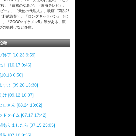
『BASARA』、TV『天使の代理人』エピソ
主役、『白衣のなみだ』（東海テレビ）、
デビー』、『天使の代理人』、映画『菊次郎
北野武監督）、『ロングキャラバン』（七
）、『GOGO♂イケメン5』等がある。演
プの振付けなど多数。
投稿
終了 [10.23 9:59]
 [10.17 9:46]
10.13 0:50]
よ [09.26 13:30]
 [09.12 10:07]
ロさん [08.24 13:02]
ドタイム [07.17 17:42]
ありましたら [07.15 23:05]
 [07.10 9:35]