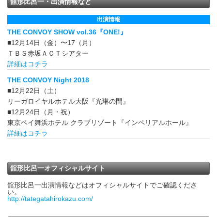
舘形比呂一・出演情報など
出演情報
THE CONVOY SHOW vol.36『ONE!』
■12月14日（金）〜17（月）
ＴＢＳ赤坂ＡＣＴシアター
詳細はコチラ
THE CONVOY Night 2018
■12月22日（土）
リーガロイヤルホテル大阪『光琳の間』
■12月24日（月・祝）
東京ベイ舞浜ホテル クラブリゾート『インペリアルホール』
詳細はコチラ
舘形比呂一オフィシャルサイト
舘形比呂一出演情報などはオフィシャルサイトでご確認くださ
い。
http://tategatahirokazu.com/