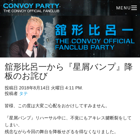
舘形比呂一から『星屑バンプ』降
板のお詫び
投稿日 2018年8月14日 火曜日 4:11 PM.
投稿者
タテ
皆様、この度は大変ご心配をおかけしてすみません。
『星屑バンプ』リハーサル中に、不覚にもアキレス腱断裂をして
しまい、
残念ながら今回の舞台を降板せざるを得なくなりました。