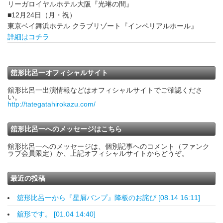
リーガロイヤルホテル大阪『光琳の間』
■12月24日（月・祝）
東京ベイ舞浜ホテル クラブリゾート『インペリアルホール』
詳細はコチラ
舘形比呂一オフィシャルサイト
舘形比呂一出演情報などはオフィシャルサイトでご確認くださ
い。
http://tategatahirokazu.com/
舘形比呂一へのメッセージはこちら
舘形比呂一へのメッセージは、個別記事へのコメント（ファンク
ラブ会員限定）か、上記オフィシャルサイトからどうぞ。
最近の投稿
舘形比呂一から『星屑バンプ』降板のお詫び [08.14 16:11]
舘形です。 [01.04 14:40]