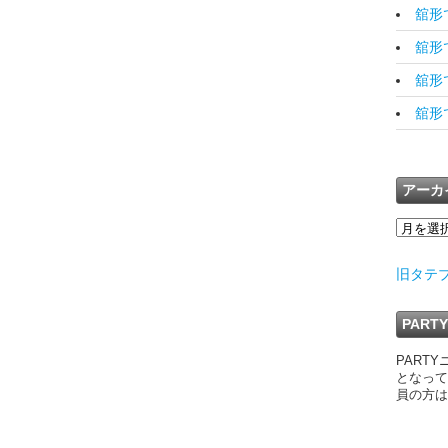
舘形で
舘形です
舘形で
舘形です
アーカ
旧タテ
PAR
PART
となって
員の方は