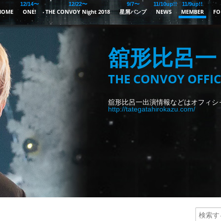
12/14〜
12/22〜
9/7〜
11/10up!!
11/9up!!
HOME
ONE!
THE CONVOY Night 2018
星屑バンプ
NEWS
MEMBER
FO
舘形比呂一
THE CONVOY OFFIC
舘形比呂一出演情報などはオフィシ
http://tategatahirokazu.com/