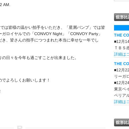
 AM.
舘形比
an』では皆様の温かい拍手をいただき、「星屑バンプ」では皆
ヤルでの「CONVOY Night」「CONVOY Party」
THE C
だき、皆さんの拍手につつまれた本当に幸せな一年でし
■12月
ＴＢＳ
詳細は
りの日々を今年も過ごすことが出来ました。
THE CO
■12月
リーガ
のでよろしくお願いします！
■12月
東京ベ
！
ペリア
詳細は
舘形比