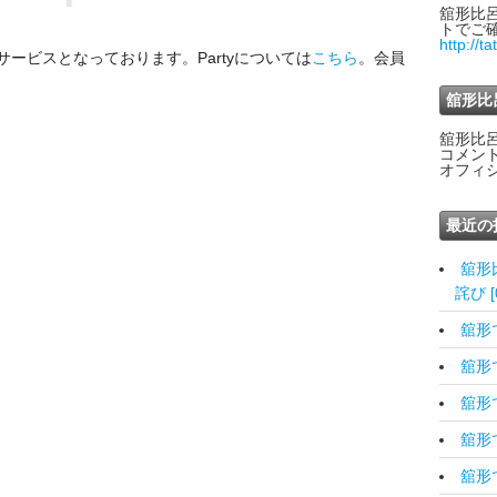
舘形比
トでご
http://t
サービスとなっております。Partyについては
こちら
。会員
舘形比
舘形比
コメン
オフィ
最近の
舘形
詫び [0
舘形です
舘形です
舘形です
舘形です
舘形で