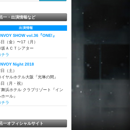
呂一・出演情報など
出演情報
ONVOY SHOW vol.36『ONE!』
14日（金）〜17（月）
赤坂ＡＣＴシアター
コチラ
NVOY Night 2018
22日（土）
ロイヤルホテル大阪『光琳の間』
24日（月・祝）
イ舞浜ホテル クラブリゾート『イン
ルホール』
コチラ
呂一オフィシャルサイト