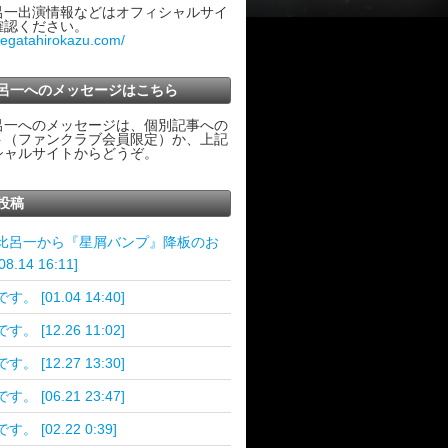
呂一出演情報などはオフィシャルサイ
確認ください。
ategatahirokazu.com/
呂一へのメッセージはこちら
呂一へのメッセージは、個別記事への
ト（ファンクラブ会員限定）か、上記
シャルサイトからどうぞ。
投稿
比呂一から『星屑バンプ』降板のお
8.14 16:11]
。 [01.04 14:40]
。 [12.26 11:02]
。 [12.27 13:30]
。 [06.21 23:47]
す。 [02.22 0:39]