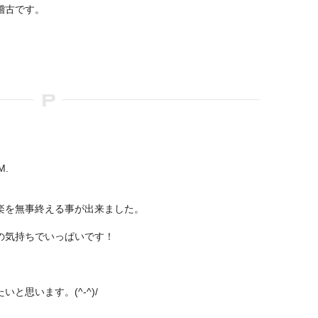
稽古です。
M.
楽を無事終える事が出来ました。
の気持ちでいっぱいです！
と思います。(^-^)/