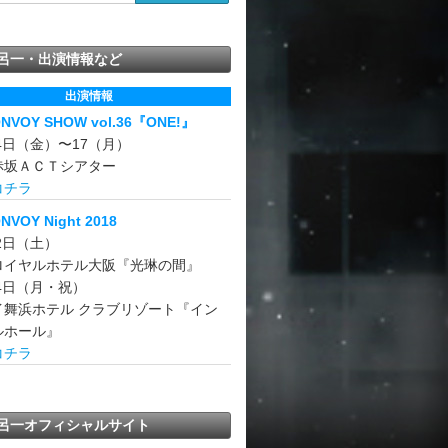
呂一・出演情報など
出演情報
ONVOY SHOW vol.36『ONE!』
14日（金）〜17（月）
赤坂ＡＣＴシアター
コチラ
NVOY Night 2018
22日（土）
ロイヤルホテル大阪『光琳の間』
24日（月・祝）
イ舞浜ホテル クラブリゾート『イン
ルホール』
コチラ
呂一オフィシャルサイト