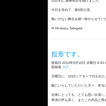
2日(木)に無事初日を開けました。
今日を含めて、後4回公演。
悔いのない舞台を精一杯やらせてい
✉ Hirokazu Tategata
舘形です。
投稿日 2014年9月10日 水曜日 8:43 
投稿者
タテ
日曜日に、1010シアターで行われ
観にいらしていただいた方々、本当
自身にとっても、とても思い出深い
再演の声も高く、またこの作品と再