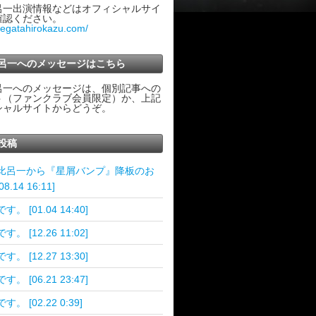
呂一出演情報などはオフィシャルサイ
確認ください。
ategatahirokazu.com/
呂一へのメッセージはこちら
呂一へのメッセージは、個別記事への
ト（ファンクラブ会員限定）か、上記
シャルサイトからどうぞ。
投稿
比呂一から『星屑バンプ』降板のお
8.14 16:11]
。 [01.04 14:40]
。 [12.26 11:02]
。 [12.27 13:30]
。 [06.21 23:47]
す。 [02.22 0:39]