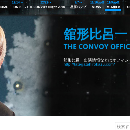
12/14〜
12/22〜
9/7〜
11/10up!!
11/9up!!
HOME
ONE!
THE CONVOY Night 2018
星屑バンプ
NEWS
MEMBER
FO
舘形比呂一
THE CONVOY OFFIC
舘形比呂一出演情報などはオフィシ
http://tategatahirokazu.com/