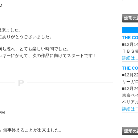
M.
舘形比
。
出来ました。
にありがとうございました。
THE C
■12月
満ち溢れ、とても楽しい時間でした。
ＴＢＳ
ルギーにかえて、次の作品に向けてスタートです！
詳細は
THE CO
■12月
リーガ
■12月
東京ベ
ペリア
詳細は
PM.
overs』無事終えることが出来ました。
舘形比