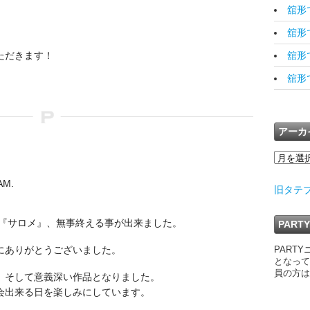
舘形で
舘形です
ただきます！
舘形で
舘形です
アーカ
AM.
旧タテ
た『サロメ』、無事終える事が出来ました。
PAR
にありがとうございました。
PART
となって
員の方は
、そして意義深い作品となりました。
会出来る日を楽しみにしています。