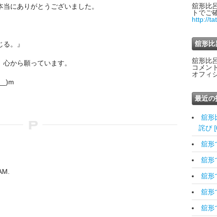
舘形比
本当にありがとうございました。
トでご
http://t
舘形比
じる。』
舘形比
、心から願っています。
コメン
オフィ
_)m
最近の
舘形
詫び [0
舘形です
舘形です
AM.
舘形です
舘形です
舘形で