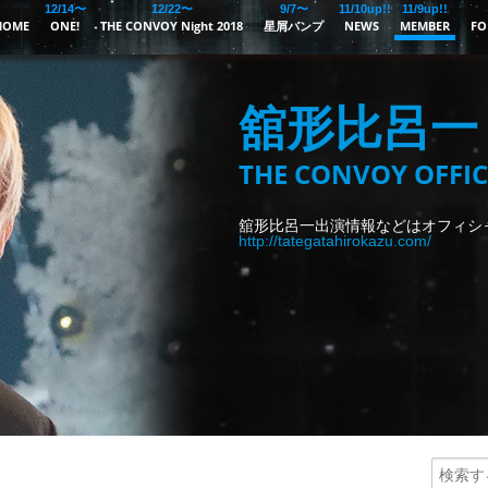
12/14〜
12/22〜
9/7〜
11/10up!!
11/9up!!
HOME
ONE!
THE CONVOY Night 2018
星屑バンプ
NEWS
MEMBER
FO
舘形比呂一
THE CONVOY OFFIC
舘形比呂一出演情報などはオフィシ
http://tategatahirokazu.com/