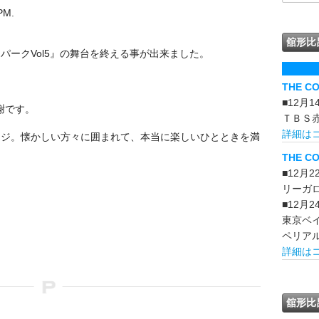
PM.
舘形比
パークVol5』の舞台を終える事が出来ました。
THE C
■12月
謝です。
ＴＢＳ
詳細は
ージ。懐かしい方々に囲まれて、本当に楽しいひとときを満
THE CO
■12月
リーガ
■12月
東京ベ
ペリア
詳細は
舘形比