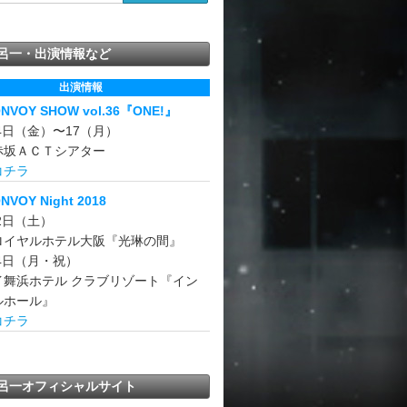
呂一・出演情報など
出演情報
ONVOY SHOW vol.36『ONE!』
14日（金）〜17（月）
赤坂ＡＣＴシアター
コチラ
NVOY Night 2018
22日（土）
ロイヤルホテル大阪『光琳の間』
24日（月・祝）
イ舞浜ホテル クラブリゾート『イン
ルホール』
コチラ
呂一オフィシャルサイト