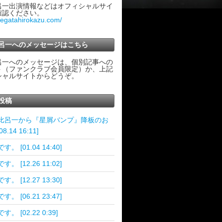
呂一出演情報などはオフィシャルサイ
確認ください。
ategatahirokazu.com/
呂一へのメッセージはこちら
呂一へのメッセージは、個別記事への
ト（ファンクラブ会員限定）か、上記
シャルサイトからどうぞ。
投稿
比呂一から『星屑バンプ』降板のお
8.14 16:11]
。 [01.04 14:40]
。 [12.26 11:02]
。 [12.27 13:30]
。 [06.21 23:47]
す。 [02.22 0:39]