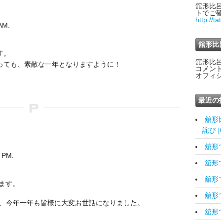
舘形比
トでご
http://t
AM.
舘形比
す。
舘形比
っても、素敵な一年となりますように！
コメン
オフィ
最近の
舘形
詫び [0
舘形です
 PM.
舘形です
舘形です
じます。
舘形です
わり、今年一年も皆様に大変お世話になりました。
舘形で