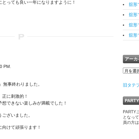
にとっても良い一年になりますように！
舘形で
舘形です
舘形で
舘形です
アーカ
 PM.
花鳥風月~』無事終わりました。
旧タテ
、正に刺激的！
PAR
予想できない楽しみが満載でした！
PART
うございました。
となって
員の方は
に向けて頑張ります！