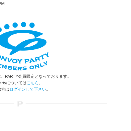
PM.
、PARTY会員限定となっております。
artyについては
こちら
。
の方は
ログインして下さい
。