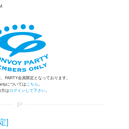
M.
、PARTY会員限定となっております。
artyについては
こちら
。
の方は
ログインして下さい
。
定]