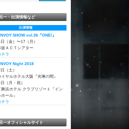
呂一・出演情報など
出演情報
ONVOY SHOW vol.36『ONE!』
14日（金）〜17（月）
赤坂ＡＣＴシアター
コチラ
NVOY Night 2018
22日（土）
ロイヤルホテル大阪『光琳の間』
24日（月・祝）
イ舞浜ホテル クラブリゾート『イン
ルホール』
コチラ
呂一オフィシャルサイト