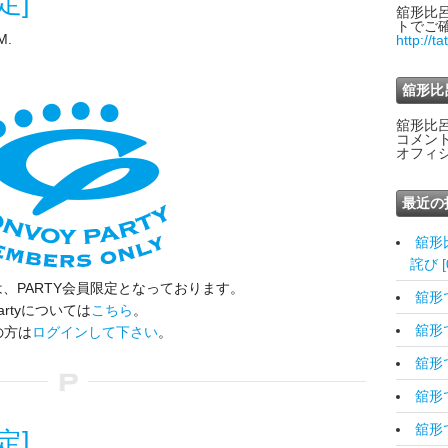
定]
舘形比
トでご
M.
http://t
舘形比
舘形比
コメン
オフィ
最近の
舘形
詫び [0
、PARTY会員限定となっております。
舘形です
artyについては
こちら
。
舘形です
の方は
ログインして下さい
。
舘形です
舘形です
舘形で
定]