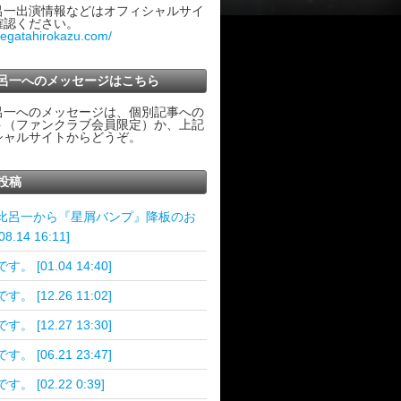
呂一出演情報などはオフィシャルサイ
確認ください。
ategatahirokazu.com/
呂一へのメッセージはこちら
呂一へのメッセージは、個別記事への
ト（ファンクラブ会員限定）か、上記
シャルサイトからどうぞ。
投稿
比呂一から『星屑バンプ』降板のお
8.14 16:11]
。 [01.04 14:40]
。 [12.26 11:02]
。 [12.27 13:30]
。 [06.21 23:47]
す。 [02.22 0:39]