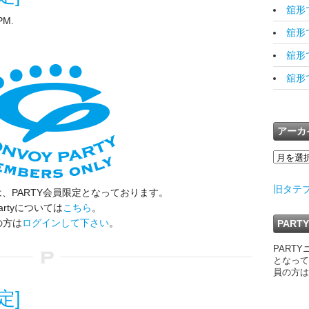
舘形で
PM.
舘形です
舘形で
舘形です
アーカ
旧タテ
、PARTY会員限定となっております。
artyについては
こちら
。
の方は
ログインして下さい
。
PAR
PART
となって
員の方は
定]