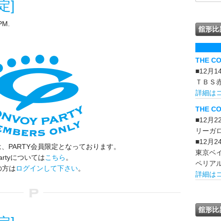
定]
PM.
舘形比
THE C
■12月
ＴＢＳ
詳細は
THE CO
■12月
リーガ
■12月
、PARTY会員限定となっております。
東京ベ
artyについては
こちら
。
ペリア
の方は
ログインして下さい
。
詳細は
舘形比