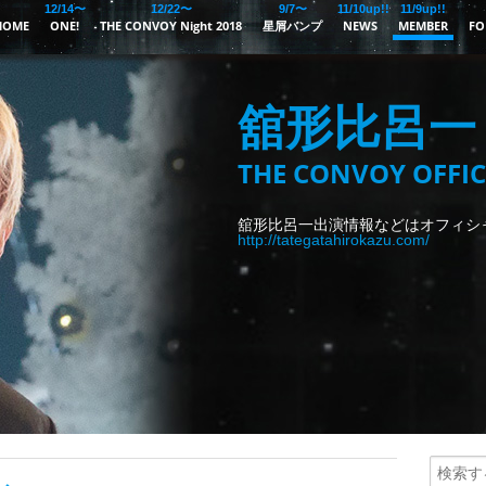
12/14〜
12/22〜
9/7〜
11/10up!!
11/9up!!
HOME
ONE!
THE CONVOY Night 2018
星屑バンプ
NEWS
MEMBER
FO
舘形比呂一
THE CONVOY OFFIC
舘形比呂一出演情報などはオフィシ
http://tategatahirokazu.com/