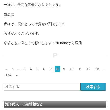
一緒に、最高な気分になりましょう。
自然に
皆様は、僕にとっての覚せい剤です^_^
ありがとうございます。
今後とも、宜しくお願いします^_^iPhoneから送信
…
…
«
1
3
4
5
6
7
8
9
10
11
12
13
174
»
瀬下尚人・出演情報など