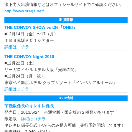
瀬下尚人出演情報などはオフィシャルサイトでご確認ください。
http://www.orega.net/
出演情報
THE CONVOY SHOW vol.36『ONE!』
■12月14日（金）〜17（月）
ＴＢＳ赤坂ＡＣＴシアター
詳細はコチラ
THE CONVOY Night 2018
■12月22日（土）
リーガロイヤルホテル大阪『光琳の間』
■12月24日（月・祝）
東京ベイ舞浜ホテル クラブリゾート『インペリアルホール』
詳細はコチラ
DVD情報
芋洗坂係長のキレキレ係長
発売日：2013/5/24 ※通常版・限定版の２種類があります
限定版
詳細はコチラ
キレキレ係長公式HPからのみ購入可能（先行予約開始してます）
販売価格：2,940（税込）