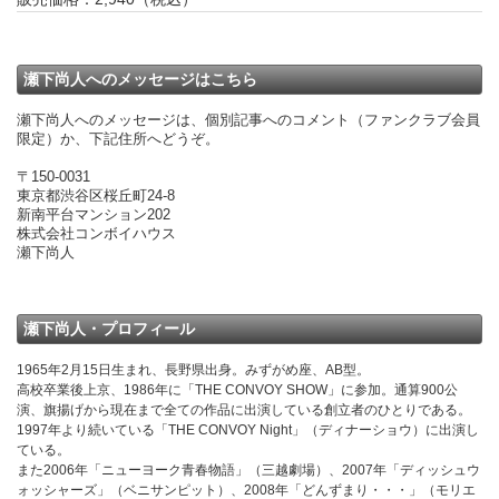
瀬下尚人へのメッセージはこちら
瀬下尚人へのメッセージは、個別記事へのコメント（ファンクラブ会員
限定）か、下記住所へどうぞ。
〒150-0031
東京都渋谷区桜丘町24-8
新南平台マンション202
株式会社コンボイハウス
瀬下尚人
瀬下尚人・プロフィール
1965年2月15日生まれ、長野県出身。みずがめ座、AB型。
高校卒業後上京、1986年に「THE CONVOY SHOW」に参加。通算900公
演、旗揚げから現在まで全ての作品に出演している創立者のひとりである。
1997年より続いている「THE CONVOY Night」（ディナーショウ）に出演し
ている。
また2006年「ニューヨーク青春物語」（三越劇場）、2007年「ディッシュウ
ォッシャーズ」（ベニサンピット）、2008年「どんずまり・・・」（モリエ