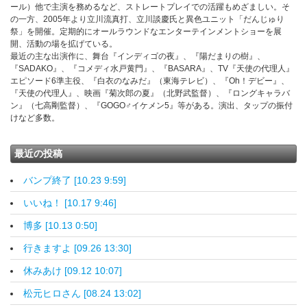
ール）他で主演を務めるなど、ストレートプレイでの活躍もめざましい。そ
の一方、2005年より立川流真打、立川談慶氏と異色ユニット「だんじゅり
祭」を開催。定期的にオールラウンドなエンターテインメントショーを展
開、活動の場を拡げている。
最近の主な出演作に、舞台『インディゴの夜』、『陽だまりの樹』、
『SADAKO』、『コメディ水戸黄門』、『BASARA』、TV『天使の代理人』
エピソード6準主役、『白衣のなみだ』（東海テレビ）、『Oh！デビー』、
『天使の代理人』、映画『菊次郎の夏』（北野武監督）、『ロングキャラバ
ン』（七高剛監督）、『GOGO♂イケメン5』等がある。演出、タップの振付
けなど多数。
最近の投稿
バンプ終了 [10.23 9:59]
いいね！ [10.17 9:46]
博多 [10.13 0:50]
行きますよ [09.26 13:30]
休みあけ [09.12 10:07]
松元ヒロさん [08.24 13:02]