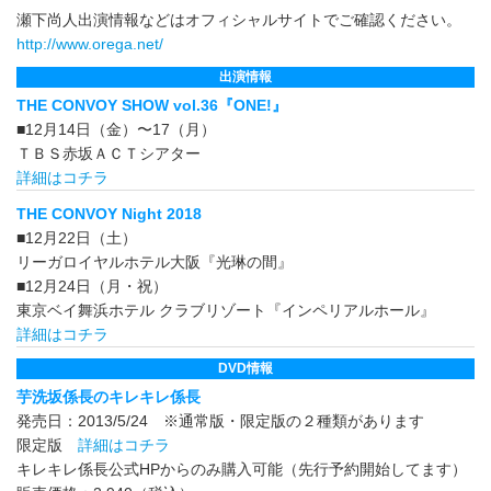
瀬下尚人出演情報などはオフィシャルサイトでご確認ください。
http://www.orega.net/
出演情報
THE CONVOY SHOW vol.36『ONE!』
■12月14日（金）〜17（月）
ＴＢＳ赤坂ＡＣＴシアター
詳細はコチラ
THE CONVOY Night 2018
■12月22日（土）
リーガロイヤルホテル大阪『光琳の間』
■12月24日（月・祝）
東京ベイ舞浜ホテル クラブリゾート『インペリアルホール』
詳細はコチラ
DVD情報
芋洗坂係長のキレキレ係長
発売日：2013/5/24 ※通常版・限定版の２種類があります
限定版
詳細はコチラ
キレキレ係長公式HPからのみ購入可能（先行予約開始してます）