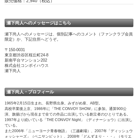
販売価格：2,940（税込）
瀬下尚人へのメッセージはこちら
瀬下尚人へのメッセージは、個別記事へのコメント（ファンクラブ会員
限定）か、下記住所へどうぞ。
〒150-0031
東京都渋谷区桜丘町24-8
新南平台マンション202
株式会社コンボイハウス
瀬下尚人
瀬下尚人・プロフィール
1965年2月15日生まれ、長野県出身。みずがめ座、AB型。
高校卒業後上京、1986年に「THE CONVOY SHOW」に参加。通算900公
演、旗揚げから現在まで全ての作品に出演している創立者のひとりである。
1997年より続いている「THE CONVOY Night」（ディナーショウ）に出演し
ている。
また2006年「ニューヨーク青春物語」（三越劇場）、2007年「ディッシュウ
ォッシャーズ」（ベニサンピット）、2008年「どんずまり・・・」（モリエ