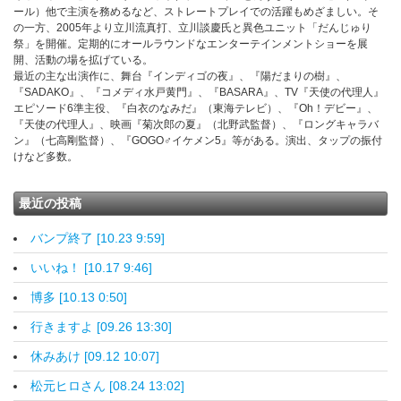
ール）他で主演を務めるなど、ストレートプレイでの活躍もめざましい。そ
の一方、2005年より立川流真打、立川談慶氏と異色ユニット「だんじゅり
祭」を開催。定期的にオールラウンドなエンターテインメントショーを展
開、活動の場を拡げている。
最近の主な出演作に、舞台『インディゴの夜』、『陽だまりの樹』、
『SADAKO』、『コメディ水戸黄門』、『BASARA』、TV『天使の代理人』
エピソード6準主役、『白衣のなみだ』（東海テレビ）、『Oh！デビー』、
『天使の代理人』、映画『菊次郎の夏』（北野武監督）、『ロングキャラバ
ン』（七高剛監督）、『GOGO♂イケメン5』等がある。演出、タップの振付
けなど多数。
最近の投稿
バンプ終了 [10.23 9:59]
いいね！ [10.17 9:46]
博多 [10.13 0:50]
行きますよ [09.26 13:30]
休みあけ [09.12 10:07]
松元ヒロさん [08.24 13:02]