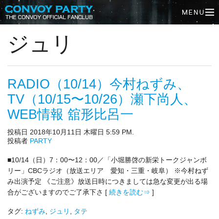
ジュリ
RADIO（10/14）今村ねずみ、
TV（10/15〜10/26）瀬下尚人、
WEB情報 舘形比呂一
投稿日 2018年10月11日 木曜日 5:59 PM.
投稿者
PARTY
■10/14（日）7：00〜12：00／「小堀勝啓の新栄トークジャンボ
リー」CBCラジオ（放送エリア 愛知・三重・岐阜） ※今村ねず
み出演予定 《ご注意》放送日時につきましては急な変更が出る場
合がございますのでご了承下さ [
続きを読む⇒
]
タグ:
ねずみ
,
ジュリ
,
タテ