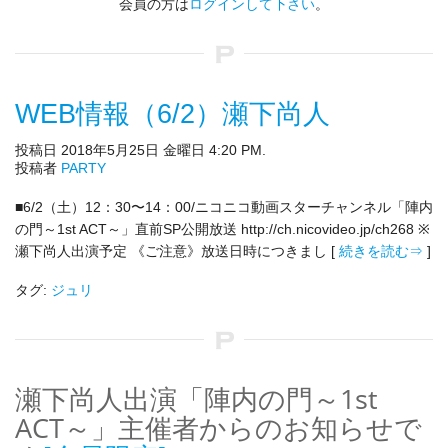
会員の方は
ログインして下さい
。
WEB情報（6/2）瀬下尚人
投稿日 2018年5月25日 金曜日 4:20 PM.
投稿者
PARTY
■6/2（土）12：30〜14：00/ニコニコ動画スターチャンネル「陣内
の門～1st ACT～」直前SP公開放送 http://ch.nicovideo.jp/ch268 ※
瀬下尚人出演予定 《ご注意》放送日時につきまし [
続きを読む⇒
]
タグ:
ジュリ
瀬下尚人出演「陣内の門～1st
ACT～」主催者からのお知らせで