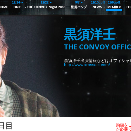
12/14〜
12/22〜
9/7〜
11/10up!!
11/9up!!
HOME
ONE!
THE CONVOY Night 2018
星屑バンプ
NEWS
MEMBER
FO
黒須洋壬
THE CONVOY OFFIC
黒須洋壬出演情報などはオフィシャ
http://www.xrossact.com/
日目
動画をご
が必要