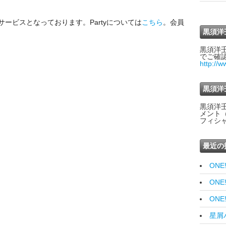
サービスとなっております。Partyについては
こちら
。会員
黒須洋
黒須洋
でご確
http://
黒須洋
黒須洋
メント
フィシ
最近の
ONE
ONE
ONE
星屑バ