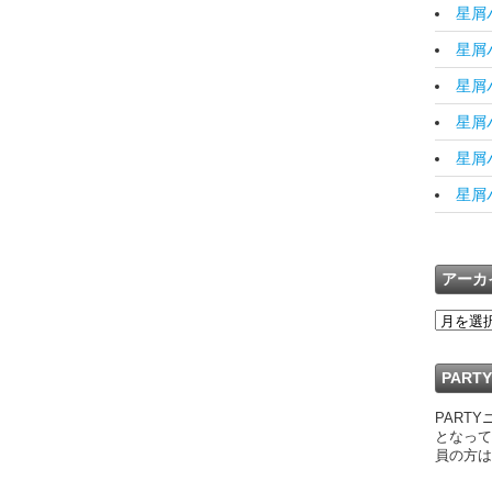
星屑バ
星屑バ
星屑バ
星屑バ
星屑バ
星屑バ
アーカ
PAR
PART
となって
員の方は