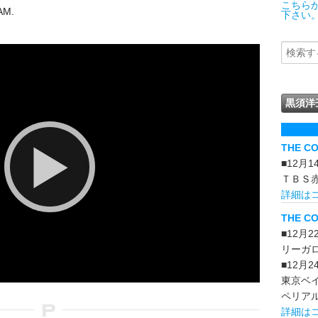
こちら
AM.
下さい。
黒須洋
THE C
■12月
ＴＢＳ
詳細は
THE CO
■12月
リーガ
■12月
東京ベ
ペリア
詳細は