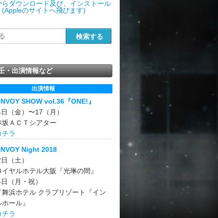
からダウンロード及び、インストール
(Appleのサイトへ飛びます)
壬・出演情報など
出演情報
ONVOY SHOW vol.36『ONE!』
14日（金）〜17（月）
赤坂ＡＣＴシアター
コチラ
NVOY Night 2018
22日（土）
ロイヤルホテル大阪『光琳の間』
24日（月・祝）
イ舞浜ホテル クラブリゾート『イン
ルホール』
コチラ