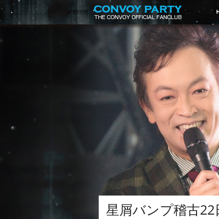
星屑バンプ稽古22