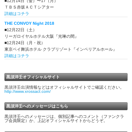
■12月14日（金）〜17（月）
ＴＢＳ赤坂ＡＣＴシアター
詳細はコチラ
THE CONVOY Night 2018
■12月22日（土）
リーガロイヤルホテル大阪『光琳の間』
■12月24日（月・祝）
東京ベイ舞浜ホテル クラブリゾート『インペリアルホール』
詳細はコチラ
黒須洋壬オフィシャルサイト
黒須洋壬出演情報などはオフィシャルサイトでご確認ください。
http://www.xrossact.com/
黒須洋壬へのメッセージはこちら
黒須洋壬へのメッセージは、個別記事へのコメント（ファンクラ
ブ会員限定）か、上記オフィシャルサイトからどうぞ。