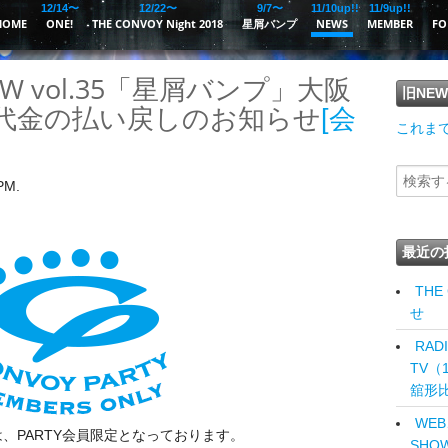
12/14〜
12/22〜
9/7〜
11/10up!!
11/9up!!
HOME
ONE!
THE CONVOY Night 2018
星屑バンプ
NEWS
MEMBER
FO
HOW vol.35「星屑バンプ」大阪
旧NE
ト代金の払い戻しのお知らせ
[会
これまで
PM.
最近の
THE
せ
RAD
TV（
舘形
WEB
、PARTY会員限定となっております。
SHO