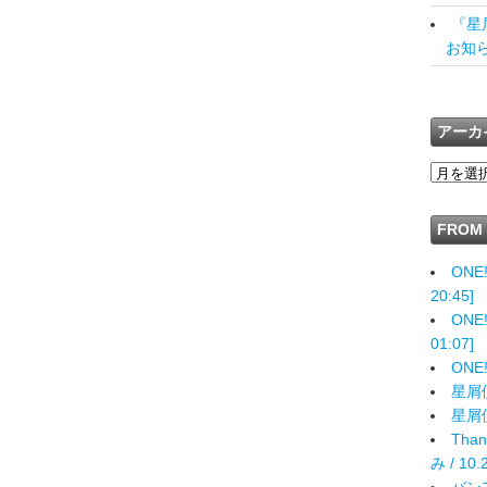
『星
お知
アーカ
FROM
ONE
20:45]
ONE
01:07]
ONE
星屑便
星屑便り
Than
み / 10.