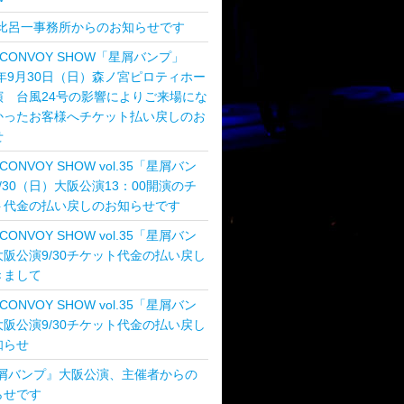
比呂一事務所からのお知らせです
 CONVOY SHOW「星屑バンプ」
8年9月30日（日）森ノ宮ピロティホー
演 台風24号の影響によりご来場にな
かったお客様へチケット払い戻しのお
せ
 CONVOY SHOW vol.35「星屑バン
/30（日）大阪公演13：00開演のチ
ト代金の払い戻しのお知らせです
 CONVOY SHOW vol.35「星屑バン
阪公演9/30チケット代金の払い戻し
きまして
 CONVOY SHOW vol.35「星屑バン
阪公演9/30チケット代金の払い戻し
知らせ
屑バンプ』大阪公演、主催者からの
らせです