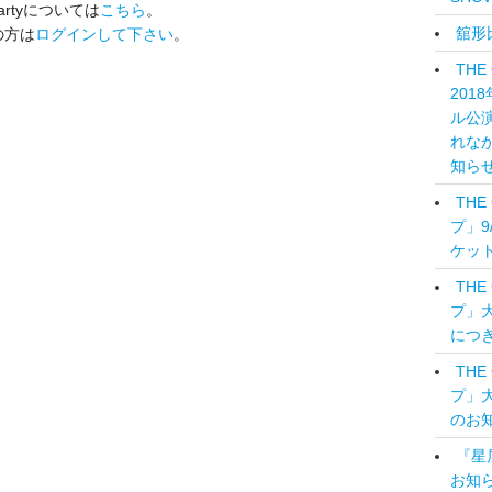
artyについては
こちら
。
舘形
の方は
ログインして下さい
。
THE
201
ル公
れな
知ら
THE
プ」9
ケッ
THE
プ」大
につ
THE
プ」大
のお
『星
お知