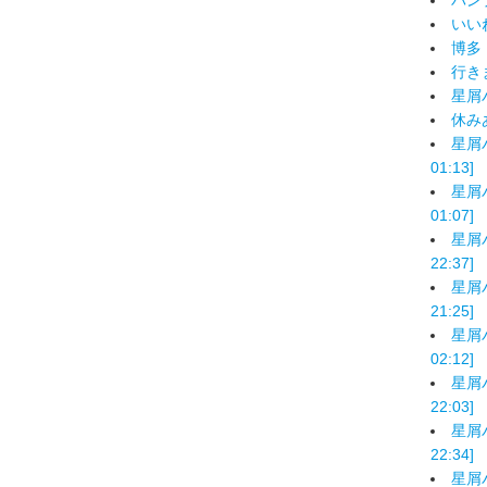
バンプ
いいね！
博多 [
行きま
星屑バ
休みあけ
星屑バ
01:13]
星屑バ
01:07]
星屑バ
22:37]
星屑バ
21:25]
星屑バ
02:12]
星屑バ
22:03]
星屑バ
22:34]
星屑バ