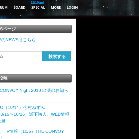
11/10up!!
RUM
BOARD
SPECIAL
MORE
LOGIN
WSページ
のNEWSはこちら
投稿
 CONVOY Night 2018 出演のお知ら
IO（10/14）今村ねずみ、
10/15〜10/26）瀬下尚人、WEB情報
比呂一
、TV情報（10/5）THE CONVOY
W