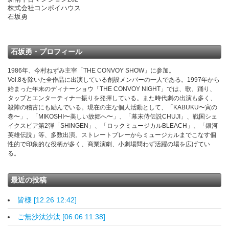
株式会社コンボイハウス
石坂勇
石坂勇・プロフィール
1986年、今村ねずみ主宰「THE CONVOY SHOW」に参加。
Vol.8を除いた全作品に出演している創設メンバーの一人である。1997年から
始まった年末のディナーショウ「THE CONVOY NIGHT」では、歌、踊り、
タップとエンターティナー振りを発揮している。また時代劇の出演も多く、
殺陣の稽古にも励んでいる。現在の主な個人活動として、「KABUKU〜寅の
巻〜」、「MIKOSHI〜美しい故郷へ〜」、「幕末侍伝説CHUJI」、戦国シェ
イクスピア第2弾「SHINGEN」、「ロックミュージカルBLEACH」、「銀河
英雄伝説」等、多数出演。ストレートプレーからミュージカルまでこなす個
性的で印象的な役柄が多く、商業演劇、小劇場問わず活躍の場を広げてい
る。
最近の投稿
皆様 [12.26 12:42]
ご無沙汰沙汰 [06.06 11:38]