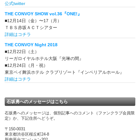
公式twitter
THE CONVOY SHOW vol.36『ONE!』
■12月14日（金）〜17（月）
ＴＢＳ赤坂ＡＣＴシアター
詳細はコチラ
THE CONVOY Night 2018
■12月22日（土）
リーガロイヤルホテル大阪『光琳の間』
■12月24日（月・祝）
東京ベイ舞浜ホテル クラブリゾート『インペリアルホール』
詳細はコチラ
石坂勇へのメッセージはこちら
石坂勇へのメッセージは、個別記事へのコメント（ファンクラブ会員限
定）か、下記住所へどうぞ。
〒150-0031
東京都渋谷区桜丘町24-8
新南平台マンション202