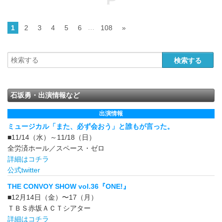
…
1
2
3
4
5
6
108
»
石坂勇・出演情報など
出演情報
ミュージカル「また、必ず会おう」と誰もが言った。
■11/14（水）～11/18（日）
全労済ホール／スペース・ゼロ
詳細はコチラ
公式twitter
THE CONVOY SHOW vol.36『ONE!』
■12月14日（金）〜17（月）
ＴＢＳ赤坂ＡＣＴシアター
詳細はコチラ