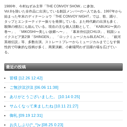
1986年、今村ねずみ主宰「THE CONVOY SHOW」に参加。
Vol.8を除いた全作品に出演している創設メンバーの一人である。1997年から
始まった年末のディナーショウ「THE CONVOY NIGHT」では、歌、踊り、
タップとエンターティナー振りを発揮している。また時代劇の出演も多く、
殺陣の稽古にも励んでいる。現在の主な個人活動として、「KABUKU〜寅の
巻〜」、「MIKOSHI〜美しい故郷へ〜」、「幕末侍伝説CHUJI」、戦国シェ
イクスピア第2弾「SHINGEN」、「ロックミュージカルBLEACH」、「銀河
英雄伝説」等、多数出演。ストレートプレーからミュージカルまでこなす個
性的で印象的な役柄が多く、商業演劇、小劇場問わず活躍の場を広げてい
る。
最近の投稿
皆様 [12.26 12:42]
ご無沙汰沙汰 [06.06 11:38]
ありがとうございました。 [10.14 0:25]
サムくなって来ましたね [10.11 21:27]
御礼 [09.19 12:31]
お久しぶり(^_^)v [08.25 0:23]