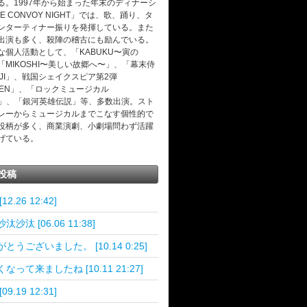
る。1997年から始まった年末のディナーシ
E CONVOY NIGHT」では、歌、踊り、タ
ンターティナー振りを発揮している。また
出演も多く、殺陣の稽古にも励んでいる。
な個人活動として、「KABUKU〜寅の
「MIKOSHI〜美しい故郷へ〜」、「幕末侍
UJI」、戦国シェイクスピア第2弾
NGEN」、「ロックミュージカル
CH」、「銀河英雄伝説」等、多数出演。スト
レーからミュージカルまでこなす個性的で
役柄が多く、商業演劇、小劇場問わず活躍
げている。
投稿
12.26 12:42]
汰沙汰 [06.06 11:38]
とうございました。 [10.14 0:25]
なって来ましたね [10.11 21:27]
09.19 12:31]