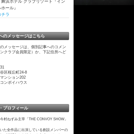
イ舞浜ホテル クラブリゾート『イン
ルホール』
コチラ
へのメッセージはこちら
のメッセージは、個別記事へのコメン
ンクラブ会員限定）か、下記住所へど
31
谷区桜丘町24-8
マンション202
コンボイハウス
・プロフィール
、今村ねずみ主宰「THE CONVOY SHOW」
8を除いた全作品に出演している創設メンバーの