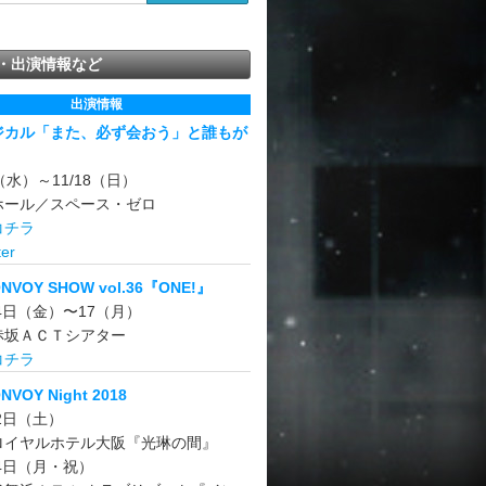
・出演情報など
出演情報
ジカル「また、必ず会おう」と誰もが
。
4（水）～11/18（日）
ホール／スペース・ゼロ
コチラ
er
ONVOY SHOW vol.36『ONE!』
14日（金）〜17（月）
赤坂ＡＣＴシアター
コチラ
NVOY Night 2018
22日（土）
ロイヤルホテル大阪『光琳の間』
24日（月・祝）