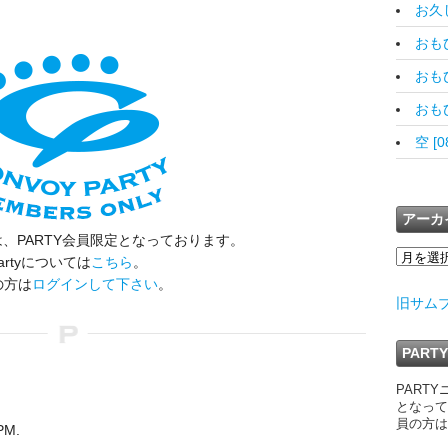
お久しぶ
おもひで
おもひで
おもひで
空 [0
アーカ
、PARTY会員限定となっております。
artyについては
こちら
。
の方は
ログインして下さい
。
旧サム
PAR
PART
となって
員の方は
PM.