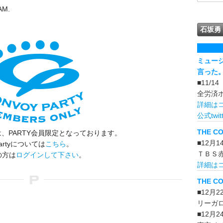
AM.
石坂勇
ミュー
言った
■11/1
全労済
詳細は
公式twitt
THE C
、PARTY会員限定となっております。
■12月
artyについては
こちら
。
ＴＢＳ
の方は
ログインして下さい
。
詳細は
THE CO
■12月
リーガ
■12月