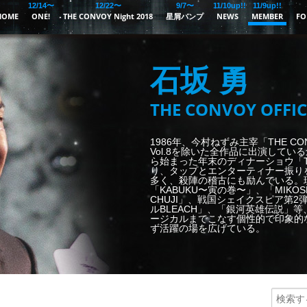
12/14〜
12/22〜
9/7〜
11/10up!!
11/9up!!
HOME
ONE!
THE CONVOY Night 2018
星屑バンプ
NEWS
MEMBER
FO
石坂 勇
THE CONVOY OFFIC
1986年、今村ねずみ主宰「THE CO
Vol.8を除いた全作品に出演してい
ら始まった年末のディナーショウ「THE
り、タップとエンターティナー振り
多く、殺陣の稽古にも励んでいる。
「KABUKU〜寅の巻〜」、「MIK
CHUJI」、戦国シェイクスピア第2
ルBLEACH」、「銀河英雄伝説」
ージカルまでこなす個性的で印象的
ず活躍の場を広げている。