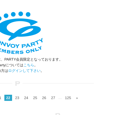
、PARTY会員限定となっております。
artyについては
こちら
。
の方は
ログインして下さい
。
…
1
22
23
24
25
26
27
125
»