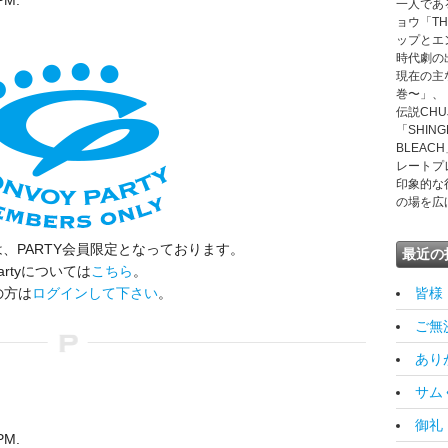
PM.
一人であ
ョウ「TH
ップとエ
時代劇の
現在の主
巻〜」、
伝説CH
「SHI
BLEA
レートプ
印象的な
の場を広
、PARTY会員限定となっております。
最近の
artyについては
こちら
。
の方は
ログインして下さい
。
皆様 [
ご無沙
ありが
サムく
御礼 [
PM.