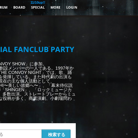
11/10up!!
RUM
BOARD
SPECIAL
MORE
LOGIN
IAL FANCLUB PARTY
NVOY SHOW」に参加。
る創設メンバーの一人である。1997年か
 CONVOY NIGHT」では、歌、踊
を発揮している。また時代劇の出演も
現在の主な個人活動として、
OSHI〜美しい故郷へ〜」、「幕末侍伝説
弾「SHINGEN」、「ロックミュージカ
等、多数出演。ストレートプレーからミュ
な役柄が多く、商業演劇、小劇場問わ