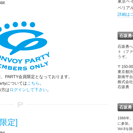
東京ベ
AM.
ペリア
詳細は
石坂勇
石坂勇へ
ト（ファ
うぞ。
〒150-00
東京都渋
、PARTY会員限定となっております。
新南平台
株式会社
artyについては
こちら
。
石坂勇
の方は
ログインして下さい
。
石坂勇
1986年
限定]
に参加。
Vol.