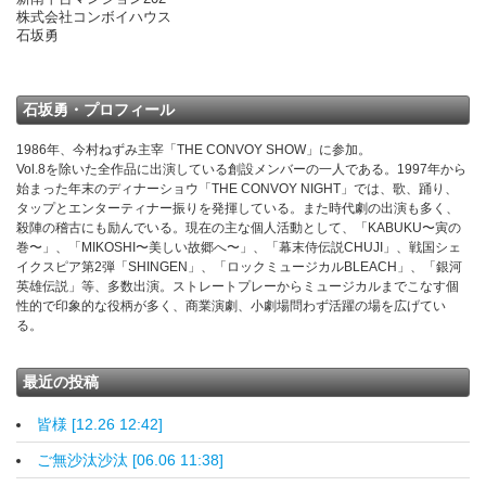
株式会社コンボイハウス
石坂勇
石坂勇・プロフィール
1986年、今村ねずみ主宰「THE CONVOY SHOW」に参加。
Vol.8を除いた全作品に出演している創設メンバーの一人である。1997年から
始まった年末のディナーショウ「THE CONVOY NIGHT」では、歌、踊り、
タップとエンターティナー振りを発揮している。また時代劇の出演も多く、
殺陣の稽古にも励んでいる。現在の主な個人活動として、「KABUKU〜寅の
巻〜」、「MIKOSHI〜美しい故郷へ〜」、「幕末侍伝説CHUJI」、戦国シェ
イクスピア第2弾「SHINGEN」、「ロックミュージカルBLEACH」、「銀河
英雄伝説」等、多数出演。ストレートプレーからミュージカルまでこなす個
性的で印象的な役柄が多く、商業演劇、小劇場問わず活躍の場を広げてい
る。
最近の投稿
皆様 [12.26 12:42]
ご無沙汰沙汰 [06.06 11:38]