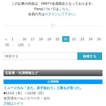
この記事の内容は、PARTY会員限定となっております。
Partyについては
こちら
。
会員の方は
ログインして下さい
。
…
«
1
16
17
18
19
20
21
22
23
24
25
…
26
125
»
石坂勇・出演情報など
出演情報
ミュージカル「また、必ず会おう」と誰もが言った。
■11/14（水）～11/18（日）
全労済ホール／スペース・ゼロ
詳細はコチラ