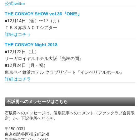
公式twitter
THE CONVOY SHOW vol.36『ONE!』
■12月14日（金）〜17（月）
ＴＢＳ赤坂ＡＣＴシアター
詳細はコチラ
THE CONVOY Night 2018
■12月22日（土）
リーガロイヤルホテル大阪『光琳の間』
■12月24日（月・祝）
東京ベイ舞浜ホテル クラブリゾート『インペリアルホール』
詳細はコチラ
石坂勇へのメッセージはこちら
石坂勇へのメッセージは、個別記事へのコメント（ファンクラブ会員限
定）か、下記住所へどうぞ。
〒150-0031
東京都渋谷区桜丘町24-8
新南平台マンション202