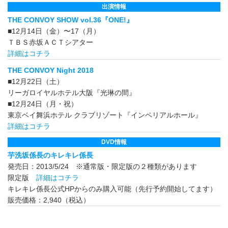
出演情報
THE CONVOY SHOW vol.36『ONE!』
■12月14日（金）〜17（月）
ＴＢＳ赤坂ＡＣＴシアター
詳細はコチラ
THE CONVOY Night 2018
■12月22日（土）
リーガロイヤルホテル大阪『光琳の間』
■12月24日（月・祝）
東京ベイ舞浜ホテル クラブリゾート『インペリアルホール』
詳細はコチラ
DVD情報
芋洗坂係長のキレキレ係長
発売日：2013/5/24 ※通常版・限定版の２種類があります
限定版
詳細はコチラ
キレキレ係長公式HPからのみ購入可能（先行予約開始してます）
販売価格：2,940（税込）