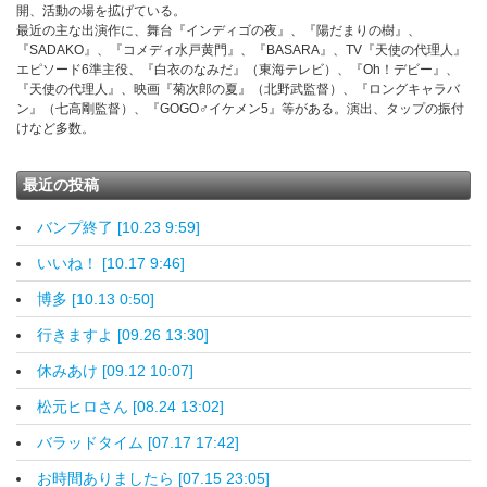
開、活動の場を拡げている。
最近の主な出演作に、舞台『インディゴの夜』、『陽だまりの樹』、
『SADAKO』、『コメディ水戸黄門』、『BASARA』、TV『天使の代理人』
エピソード6準主役、『白衣のなみだ』（東海テレビ）、『Oh！デビー』、
『天使の代理人』、映画『菊次郎の夏』（北野武監督）、『ロングキャラバ
ン』（七高剛監督）、『GOGO♂イケメン5』等がある。演出、タップの振付
けなど多数。
最近の投稿
バンプ終了 [10.23 9:59]
いいね！ [10.17 9:46]
博多 [10.13 0:50]
行きますよ [09.26 13:30]
休みあけ [09.12 10:07]
松元ヒロさん [08.24 13:02]
バラッドタイム [07.17 17:42]
お時間ありましたら [07.15 23:05]