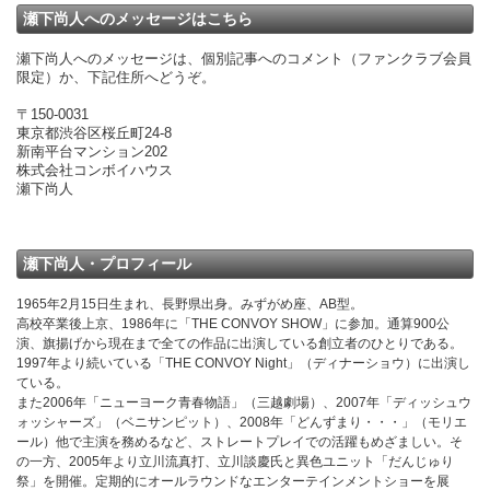
瀬下尚人へのメッセージはこちら
瀬下尚人へのメッセージは、個別記事へのコメント（ファンクラブ会員
限定）か、下記住所へどうぞ。
〒150-0031
東京都渋谷区桜丘町24-8
新南平台マンション202
株式会社コンボイハウス
瀬下尚人
瀬下尚人・プロフィール
1965年2月15日生まれ、長野県出身。みずがめ座、AB型。
高校卒業後上京、1986年に「THE CONVOY SHOW」に参加。通算900公
演、旗揚げから現在まで全ての作品に出演している創立者のひとりである。
1997年より続いている「THE CONVOY Night」（ディナーショウ）に出演し
ている。
また2006年「ニューヨーク青春物語」（三越劇場）、2007年「ディッシュウ
ォッシャーズ」（ベニサンピット）、2008年「どんずまり・・・」（モリエ
ール）他で主演を務めるなど、ストレートプレイでの活躍もめざましい。そ
の一方、2005年より立川流真打、立川談慶氏と異色ユニット「だんじゅり
祭」を開催。定期的にオールラウンドなエンターテインメントショーを展