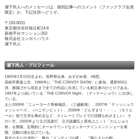
瀬下尚人へのメッセージは、個別記事へのコメント（ファンクラブ会員
限定）か、下記住所へどうぞ。
〒150-0031
東京都渋谷区桜丘町24-8
新南平台マンション202
株式会社コンボイハウス
瀬下尚人
瀬下尚人・プロフィール
1965年2月15日生まれ、長野県出身。みずがめ座、AB型。
高校卒業後上京、1986年に「THE CONVOY SHOW」に参加。通算900公
演、旗揚げから現在まで全ての作品に出演している創立者のひとりである。
1997年より続いている「THE CONVOY Night」（ディナーショウ）に出演し
ている。
また2006年「ニューヨーク青春物語」（三越劇場）、2007年「ディッシュウ
ォッシャーズ」（ベニサンピット）、2008年「どんずまり・・・」（モリエ
ール）他で主演を務めるなど、ストレートプレイでの活躍もめざましい。そ
の一方、2005年より立川流真打、立川談慶氏と異色ユニット「だんじゅり
祭」を開催。定期的にオールラウンドなエンターテインメントショーを展
開、活動の場を拡げている。
最近の主な出演作に、舞台『インディゴの夜』、『陽だまりの樹』、