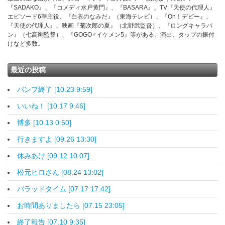
『SADAKO』、『コメディ水戸黄門』、『BASARA』、TV『天使の代理人』
エピソード6準主役、『白衣のなみだ』（東海テレビ）、『Oh！デビー』、
『天使の代理人』、映画『菊次郎の夏』（北野武監督）、『ロングキャラバ
ン』（七高剛監督）、『GOGO♂イケメン5』等がある。演出、タップの振付
けなど多数。
最近の投稿
バンプ終了 [10.23 9:59]
いいね！ [10.17 9:46]
博多 [10.13 0:50]
行きますよ [09.26 13:30]
休みあけ [09.12 10:07]
松元ヒロさん [08.24 13:02]
バラッドタイム [07.17 17:42]
お時間ありましたら [07.15 23:05]
終了報告 [07.10 9:35]