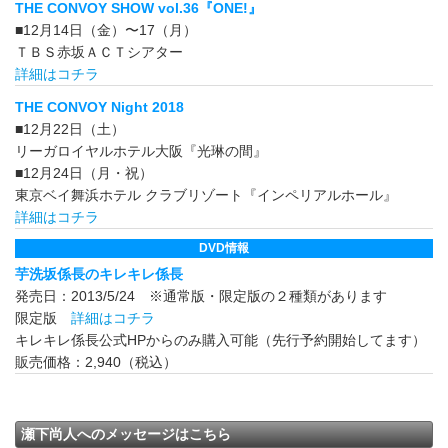
THE CONVOY SHOW vol.36『ONE!』
■12月14日（金）〜17（月）
ＴＢＳ赤坂ＡＣＴシアター
詳細はコチラ
THE CONVOY Night 2018
■12月22日（土）
リーガロイヤルホテル大阪『光琳の間』
■12月24日（月・祝）
東京ベイ舞浜ホテル クラブリゾート『インペリアルホール』
詳細はコチラ
DVD情報
芋洗坂係長のキレキレ係長
発売日：2013/5/24 ※通常版・限定版の２種類があります
限定版
詳細はコチラ
キレキレ係長公式HPからのみ購入可能（先行予約開始してます）
販売価格：2,940（税込）
瀬下尚人へのメッセージはこちら