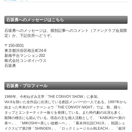
石坂勇へのメッセージはこちら
石坂勇へのメッセージは、個別記事へのコメント（ファンクラブ会員限
定）か、下記住所へどうぞ。
〒150-0031
東京都渋谷区桜丘町24-8
新南平台マンション202
株式会社コンボイハウス
石坂勇
石坂勇・プロフィール
1986年、今村ねずみ主宰「THE CONVOY SHOW」に参加。
Vol.8を除いた全作品に出演している創設メンバーの一人である。1997年から
始まった年末のディナーショウ「THE CONVOY NIGHT」では、歌、踊り、
タップとエンターティナー振りを発揮している。また時代劇の出演も多く、
殺陣の稽古にも励んでいる。現在の主な個人活動として、「KABUKU〜寅の
巻〜」、「MIKOSHI〜美しい故郷へ〜」、「幕末侍伝説CHUJI」、戦国シェ
イクスピア第2弾「SHINGEN」、「ロックミュージカルBLEACH」、「銀河