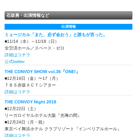
石坂勇・出演情報など
出演情報
ミュージカル「また、必ず会おう」と誰もが言った。
■11/14（水）～11/18（日）
全労済ホール／スペース・ゼロ
詳細はコチラ
公式twitter
THE CONVOY SHOW vol.36『ONE!』
■12月14日（金）〜17（月）
ＴＢＳ赤坂ＡＣＴシアター
詳細はコチラ
THE CONVOY Night 2018
■12月22日（土）
リーガロイヤルホテル大阪『光琳の間』
■12月24日（月・祝）
東京ベイ舞浜ホテル クラブリゾート『インペリアルホール』
詳細はコチラ