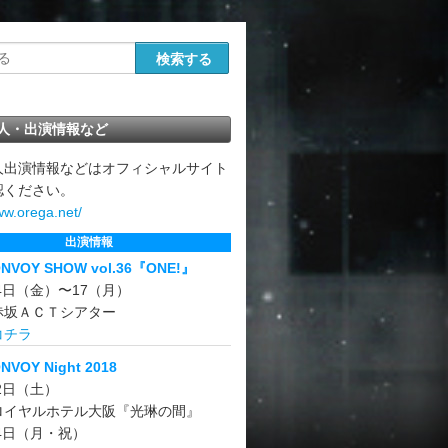
人・出演情報など
人出演情報などはオフィシャルサイト
認ください。
ww.orega.net/
出演情報
ONVOY SHOW vol.36『ONE!』
14日（金）〜17（月）
赤坂ＡＣＴシアター
コチラ
NVOY Night 2018
22日（土）
ロイヤルホテル大阪『光琳の間』
24日（月・祝）