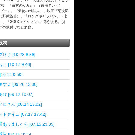
『BASARA』、TV『天使の代理人』エピソ
主役、『白衣のなみだ』（東海テレビ）、
デビー』、『天使の代理人』、映画『菊次郎
北野武監督）、『ロングキャラバン』（七
）、『GOGO♂イケメン5』等がある。演
プの振付けなど多数。
投稿
終了 [10.23 9:59]
 [10.17 9:46]
10.13 0:50]
よ [09.26 13:30]
 [09.12 10:07]
ロさん [08.24 13:02]
ドタイム [07.17 17:42]
ありましたら [07.15 23:05]
 [07.10 9:35]