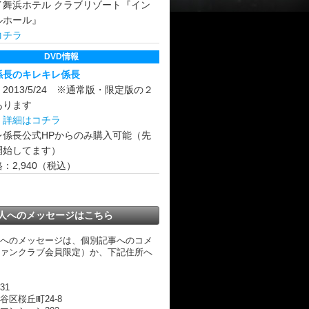
イ舞浜ホテル クラブリゾート『イン
ルホール』
コチラ
DVD情報
係長のキレキレ係長
2013/5/24 ※通常版・限定版の２
あります
版
詳細はコチラ
レ係長公式HPからのみ購入可能（先
開始してます）
：2,940（税込）
人へのメッセージはこちら
へのメッセージは、個別記事へのコメ
ァンクラブ会員限定）か、下記住所へ
31
谷区桜丘町24-8