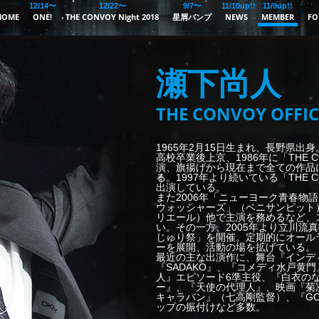
12/14〜
12/22〜
9/7〜
11/10up!!
11/9up!!
HOME
ONE!
THE CONVOY Night 2018
星屑バンプ
NEWS
MEMBER
FO
瀬下尚人
THE CONVOY OFFIC
1965年2月15日生まれ、長野県出
高校卒業後上京、1986年に「THE C
演、旗揚げから現在まで全ての作品
る。1997年より続いている「THE C
出演している。
また2006年「ニューヨーク青春物語
ウォッシャーズ」（ベニサンピット）
リエール）他で主演を務めるなど、
い。その一方、2005年より立川流
じゅり祭」を開催。定期的にオール
ーを展開、活動の場を拡げている。
最近の主な出演作に、舞台『インデ
『SADAKO』、『コメディ水戸黄門
人』エピソード6準主役、『白衣の
ー』、『天使の代理人』、映画『菊
キャラバン』（七高剛監督）、『GO
ップの振付けなど多数。