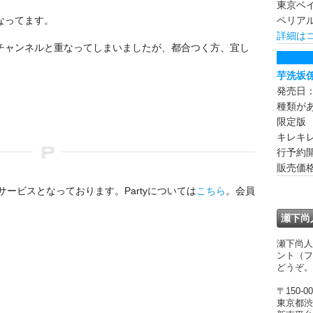
東京ベ
なってます。
ペリア
詳細は
チャンネルと重なってしまいましたが、都合つく方、宜し
芋洗坂
発売日：
種類が
限定
キレキ
行予約
販売価格
サービスとなっております。Partyについては
こちら
。会員
瀬下尚
瀬下尚人
ント（フ
どうぞ。
〒150-00
東京都渋