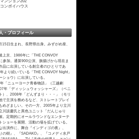
マンション202
コンボイハウス
人・プロフィール
年2月15日生まれ、長野県出身。みずがめ座、
上京、1986年に「THE CONVOY
」に参加。通算900公演、旗揚げから現在ま
作品に出演している創立者のひとりであ
7年より続いている「THE CONVOY Night」
ーショウ）に出演している。
06年「ニューヨーク青春物語」（三越劇
007年「ディッシュウォッシャーズ」（ベニ
ト）、2008年「どんずまり・・・」（モリ
他で主演を務めるなど、ストレートプレイ
もめざましい。その一方、2005年より立川
立川談慶氏と異色ユニット「だんじゅり
催。定期的にオールラウンドなエンターテ
トショーを展開、活動の場を拡げている。
な出演作に、舞台『インディゴの夜』、
りの樹』、『SADAKO』、『コメディ水戸