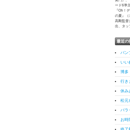
黄門』、
ード6準
『Oh！
の夏』（
高剛監督
出、タッ
最近の
バンプ
いいね！
博多 [
行きます
休みあけ
松元ヒ
バラッ
お時間
終了報告