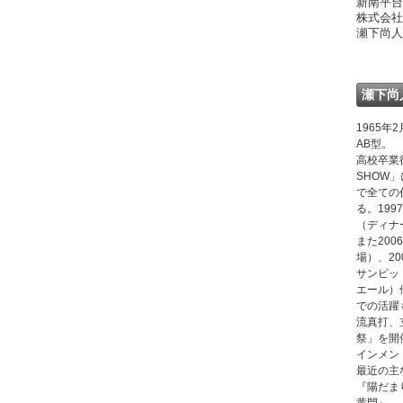
新南平台
株式会社
瀬下尚人
瀬下尚
1965
AB型。
高校卒業後
SHOW
で全ての
る。199
（ディナ
また20
場）、2
サンピッ
エール）
での活躍
流真打、
祭」を開
インメン
最近の主
『陽だま