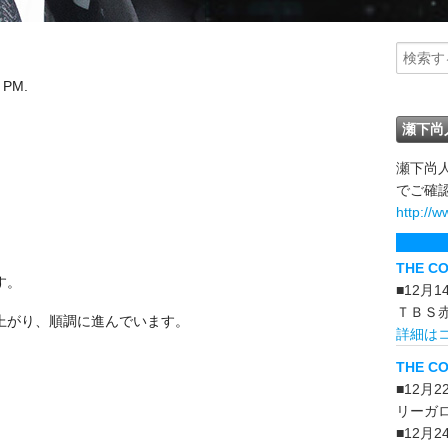
 PM.
瀬下尚
瀬下尚
でご確
http://w
THE C
す。
■12月
ＴＢＳ
上がり、順調に進んでいます。
詳細は
THE CO
■12月
リーガ
■12月