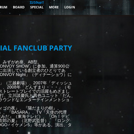
11/10up!!
RUM
BOARD
SPECIAL
MORE
LOGIN
IAL FANCLUB PARTY
身。みずがめ座、AB型。
ONVOY SHOW」に参加。通算900公
に出演している創立者のひとりであ
ONVOY Night」（ディナーショウ）に
」（三越劇場）、2007年「ディッシュ
、2008年「どんずまり・・・」（モ
ストレートプレイでの活躍もめざまし
真打、立川談慶氏と異色ユニット「だん
ラウンドなエンターテインメントショ
ィゴの夜』、『陽だまりの樹』、
』、『BASARA』、TV『天使の代理
なみだ』（東海テレビ）、『Oh！デビ
次郎の夏』（北野武監督）、『ロング
GO♂イケメン5』等がある。演出、タ