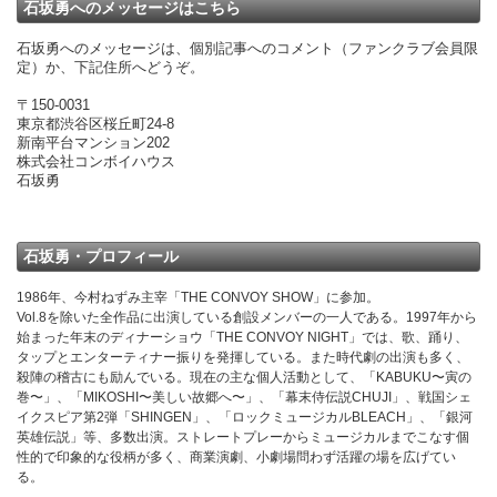
石坂勇へのメッセージはこちら
石坂勇へのメッセージは、個別記事へのコメント（ファンクラブ会員限
定）か、下記住所へどうぞ。
〒150-0031
東京都渋谷区桜丘町24-8
新南平台マンション202
株式会社コンボイハウス
石坂勇
石坂勇・プロフィール
1986年、今村ねずみ主宰「THE CONVOY SHOW」に参加。
Vol.8を除いた全作品に出演している創設メンバーの一人である。1997年から
始まった年末のディナーショウ「THE CONVOY NIGHT」では、歌、踊り、
タップとエンターティナー振りを発揮している。また時代劇の出演も多く、
殺陣の稽古にも励んでいる。現在の主な個人活動として、「KABUKU〜寅の
巻〜」、「MIKOSHI〜美しい故郷へ〜」、「幕末侍伝説CHUJI」、戦国シェ
イクスピア第2弾「SHINGEN」、「ロックミュージカルBLEACH」、「銀河
英雄伝説」等、多数出演。ストレートプレーからミュージカルまでこなす個
性的で印象的な役柄が多く、商業演劇、小劇場問わず活躍の場を広げてい
る。