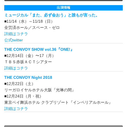
出演情報
ミュージカル「また、必ず会おう」と誰もが言った。
■11/14（水）～11/18（日）
全労済ホール／スペース・ゼロ
詳細はコチラ
公式twitter
THE CONVOY SHOW vol.36『ONE!』
■12月14日（金）〜17（月）
ＴＢＳ赤坂ＡＣＴシアター
詳細はコチラ
THE CONVOY Night 2018
■12月22日（土）
リーガロイヤルホテル大阪『光琳の間』
■12月24日（月・祝）
東京ベイ舞浜ホテル クラブリゾート『インペリアルホール』
詳細はコチラ