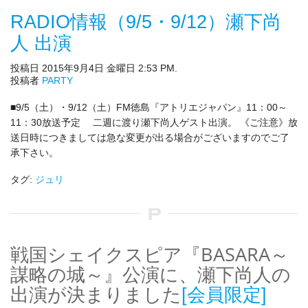
RADIO情報（9/5・9/12）瀬下尚
人 出演
投稿日 2015年9月4日 金曜日 2:53 PM.
投稿者
PARTY
■9/5（土）・9/12（土）FM徳島『アトリエジャパン』11：00～
11：30放送予定 二週に渡り瀬下尚人ゲスト出演。 《ご注意》放
送日時につきましては急な変更が出る場合がございますのでご了
承下さい。
タグ:
ジュリ
戦国シェイクスピア『BASARA～
謀略の城～』公演に、瀬下尚人の
出演が決まりました
[会員限定]