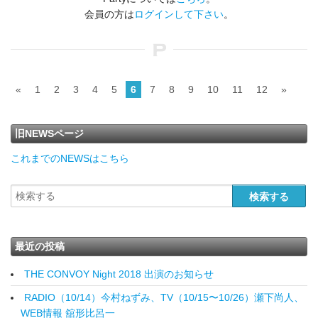
会員の方は
ログインして下さい
。
«
1
2
3
4
5
6
7
8
9
10
11
12
»
旧NEWSページ
これまでのNEWSはこちら
最近の投稿
THE CONVOY Night 2018 出演のお知らせ
RADIO（10/14）今村ねずみ、TV（10/15〜10/26）瀬下尚人、
WEB情報 舘形比呂一