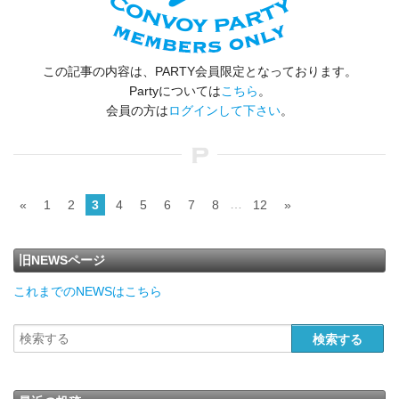
この記事の内容は、PARTY会員限定となっております。
Partyについては
こちら
。
会員の方は
ログインして下さい
。
…
«
1
2
3
4
5
6
7
8
12
»
旧NEWSページ
これまでのNEWSはこちら