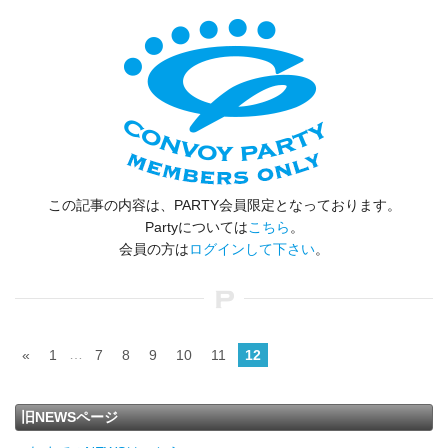
この記事の内容は、PARTY会員限定となっております。
Partyについては
こちら
。
会員の方は
ログインして下さい
。
…
«
1
7
8
9
10
11
12
旧NEWSページ